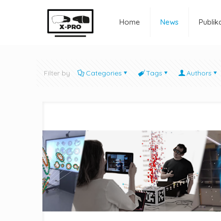
Home
News
Publik
Filter by
Categories
Tags
Authors