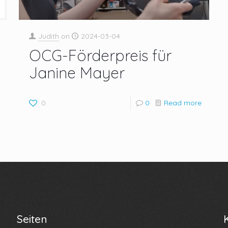
Judith
on
2024-03-04
OCG-Förderpreis für
Janine Mayer
0
0
Read more
Seiten