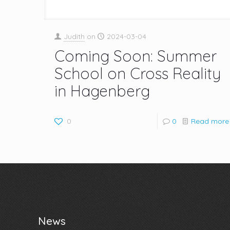
Judith
on
2024-03-04
Coming Soon: Summer
School on Cross Reality
in Hagenberg
0
0
Read more
News