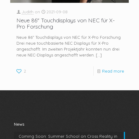
Judith
on
2021-09-08
Neue 86″ Touchdisplays von NEC für X-
Pro Forschung
Neue 86″ Touchdisplays von NEC für X-Pro Forschung
Drei neue touchbasierte NEC Displays für X-Pro
angeschafft. Im zweiten Projektjahr konnten nun drei
neue NEC-Displays angeschafft werden.
[…]
2
Read more
News
Coming Soon: Summer School on Cross Reality in