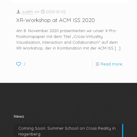
Judith
on
2020-12-02
XR-Workshop at ACM ISS 2020
Am 8. November 2020 präsentierten wir unser X-Pro-
Positionspapier mit dem Titel „Cross-Virtuality
Visualization, Interaction and Collaboration“ auf dem
XR-Workshop, der in Kombination mit der ACM ISS
[…]
2
Read more
News
Coming Soon: Summer School on Cross Reality in
Hagenberg