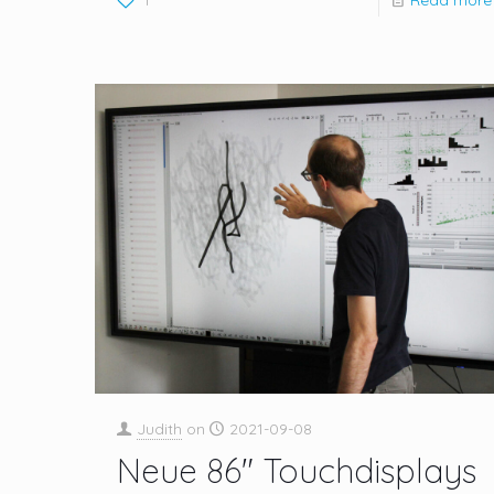
1
Read more
Judith
on
2021-09-08
Neue 86″ Touchdisplays