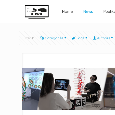
Home
News
Publik
Filter by
Categories
Tags
Authors